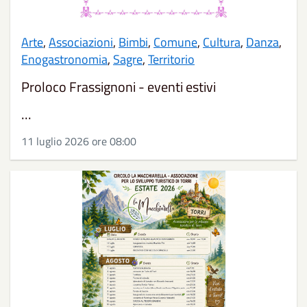
Arte
,
Associazioni
,
Bimbi
,
Comune
,
Cultura
,
Danza
,
Enogastronomia
,
Sagre
,
Territorio
Proloco Frassignoni - eventi estivi
...
11 luglio 2026 ore 08:00