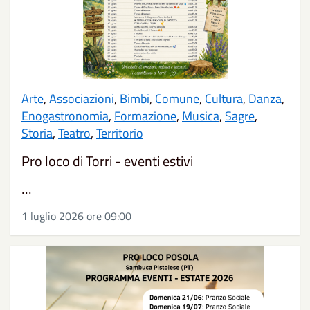
Arte
,
Associazioni
,
Bimbi
,
Comune
,
Cultura
,
Danza
,
Enogastronomia
,
Formazione
,
Musica
,
Sagre
,
Storia
,
Teatro
,
Territorio
Pro loco di Torri - eventi estivi
...
1 luglio 2026 ore 09:00