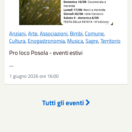
Anziani
,
Arte
,
Associazioni
,
Bimbi
,
Comune
,
Cultura
,
Enogastronomia
,
Musica
,
Sagre
,
Territorio
Pro loco Posola - eventi estivi
...
1 giugno 2026 ore 16:00
Tutti gli eventi