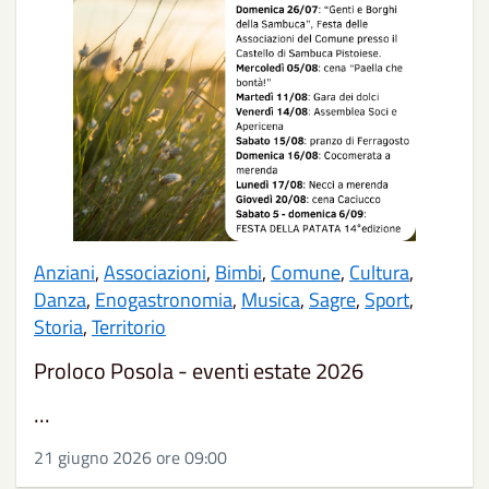
Anziani
,
Associazioni
,
Bimbi
,
Comune
,
Cultura
,
Danza
,
Enogastronomia
,
Musica
,
Sagre
,
Sport
,
Storia
,
Territorio
Proloco Posola - eventi estate 2026
...
21 giugno 2026 ore 09:00