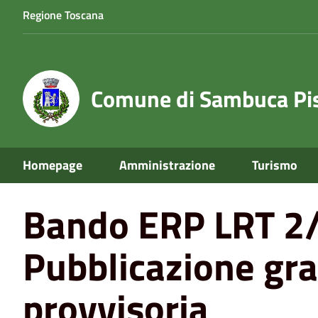
Regione Toscana
Comune di Sambuca Pis
Home
News
Bando ERP LRT 2/2019 - Pubblicazione gr
Homepage
Amministrazione
Turismo
Bando ERP LRT 2
Pubblicazione gr
provvisoria