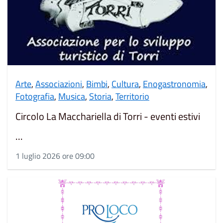
Arte
,
Associazioni
,
Bimbi
,
Cultura
,
Enogastronomia
,
Fotografia
,
Musica
,
Storia
,
Territorio
Circolo La Macchariella di Torri - eventi estivi
...
1 luglio 2026 ore 09:00