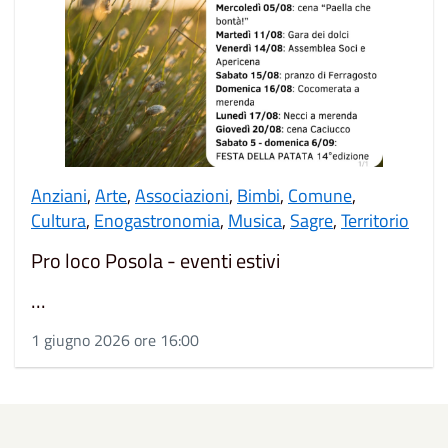
Anziani
,
Arte
,
Associazioni
,
Bimbi
,
Comune
,
Cultura
,
Enogastronomia
,
Musica
,
Sagre
,
Territorio
Pro loco Posola - eventi estivi
...
1 giugno 2026 ore 16:00