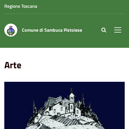
Regione Toscana
Comune di Sambuca Pistoiese
site.searc
Men
Home
Eventi
Arte
Arte