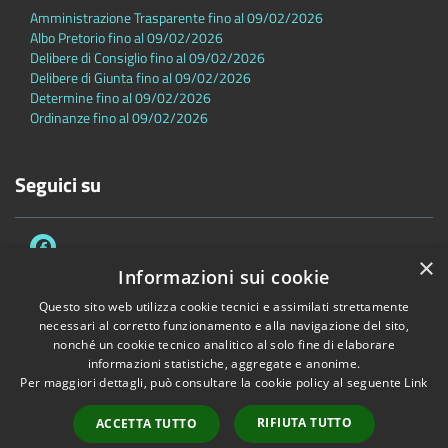
Amministrazione Trasparente fino al 09/02/2026
Albo Pretorio fino al 09/02/2026
Delibere di Consiglio fino al 09/02/2026
Delibere di Giunta fino al 09/02/2026
Determine fino al 09/02/2026
Ordinanze fino al 09/02/2026
Seguici su
×
Informazioni sui cookie
Questo sito web utilizza cookie tecnici e assimilati strettamente
necessari al corretto funzionamento e alla navigazione del sito,
Accessibilità
Privacy
Cookie
Mappa del sito
nonché un cookie tecnico analitico al solo fine di elaborare
Dichiarazione di accessibilità
informazioni statistiche, aggregate e anonime.
Per maggiori dettagli, può consultare la cookie policy al seguente
Link
Copyright © 2026 • Comune di Sambuca Pistoiese • Powered by
Municipium
•
Accesso redazione
RIFIUTA TUTTO
ACCETTA TUTTO