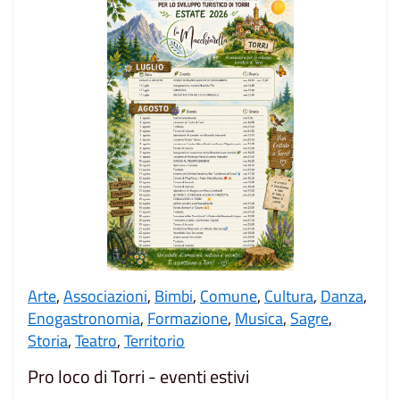
Arte
,
Associazioni
,
Bimbi
,
Comune
,
Cultura
,
Danza
,
Enogastronomia
,
Formazione
,
Musica
,
Sagre
,
Storia
,
Teatro
,
Territorio
Pro loco di Torri - eventi estivi