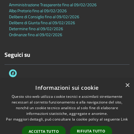
Amministrazione Trasparente fino al 09/02/2026
Albo Pretorio fino al 09/02/2026
Delibere di Consiglio fino al 09/02/2026
Delibere di Giunta fino al 09/02/2026
Determine fino al 09/02/2026
Ordinanze fino al 09/02/2026
Seguici su
×
Informazioni sui cookie
Questo sito web utilizza cookie tecnici e assimilati strettamente
Accessibilità
Privacy
Cookie
Mappa del sito
necessari al corretto funzionamento e alla navigazione del sito,
Dichiarazione di accessibilità
nonché un cookie tecnico analitico al solo fine di elaborare
informazioni statistiche, aggregate e anonime.
Copyright © 2026 • Comune di Sambuca Pistoiese • Powered by
Per maggiori dettagli, può consultare la cookie policy al seguente
Link
Municipium
•
Accesso redazione
RIFIUTA TUTTO
ACCETTA TUTTO