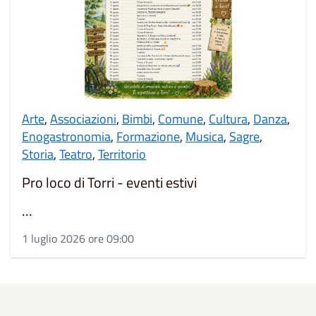
Arte
,
Associazioni
,
Bimbi
,
Comune
,
Cultura
,
Danza
,
Enogastronomia
,
Formazione
,
Musica
,
Sagre
,
Storia
,
Teatro
,
Territorio
Pro loco di Torri - eventi estivi
...
1 luglio 2026 ore 09:00