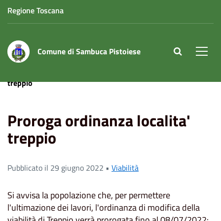
Regione Toscana
Comune di Sambuca Pistoiese
site.searc
Men
Home
News
Viabilità
Proroga ordinanza localita'
treppio
Proroga ordinanza localita'
treppio
Pubblicato il 29 giugno 2022 •
Viabilità
Si avvisa la popolazione che, per permettere
l'ultimazione dei lavori, l'ordinanza di modifica della
viabilità di Treppio verrà prorogata fino al 08/07/2022: