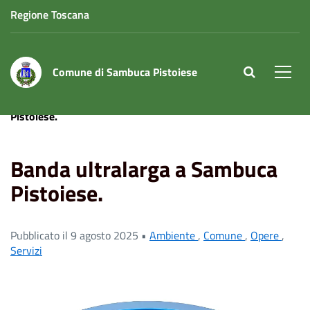
Regione Toscana
Comune di Sambuca Pistoiese
site.searc
Men
Home
News
Servizi
Banda ultralarga a Sambuca
Pistoiese.
Banda ultralarga a Sambuca
Pistoiese.
Pubblicato il 9 agosto 2025 •
Ambiente
,
Comune
,
Opere
,
Servizi