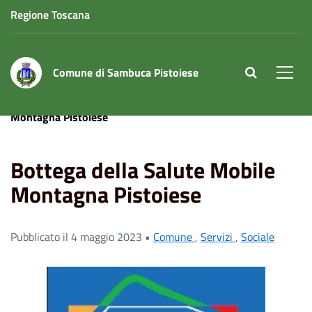
Regione Toscana
Comune di Sambuca Pistoiese
site.searc
Men
Home
News
Servizi
Bottega della Salute Mobile
Montagna Pistoiese
Bottega della Salute Mobile
Montagna Pistoiese
Pubblicato il 4 maggio 2023 •
Comune
,
Servizi
,
Sociale