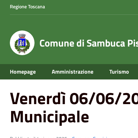
Regione Toscana
Comune di Sambuca Pis
Home
News
Servizi
Venerdì 06/06/2025 - chiusura 
Homepage
Amministrazione
Turismo
Venerdì 06/06/202
Municipale