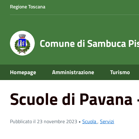
Regione Toscana
Comune di Sambuca Pis
Home
News
Scuola
Scuole di Pavana - Open Day a.
Homepage
Amministrazione
Turismo
Scuole di Pavana 
Pubblicato il 23 novembre 2023 •
Scuola
,
Servizi