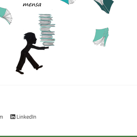
am
LinkedIn