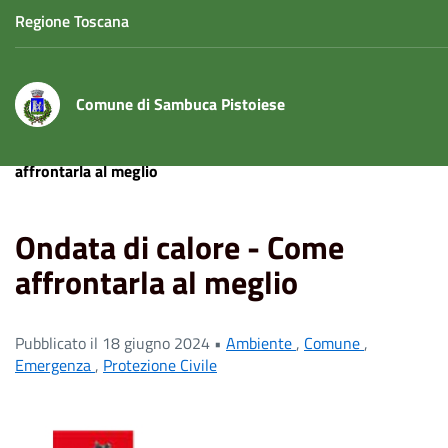
Regione Toscana
Comune di Sambuca Pistoiese
Home
News
Comune
Ondata di calore - Come
affrontarla al meglio
Ondata di calore - Come
affrontarla al meglio
Pubblicato il 18 giugno 2024 •
Ambiente
,
Comune
,
Emergenza
,
Protezione Civile