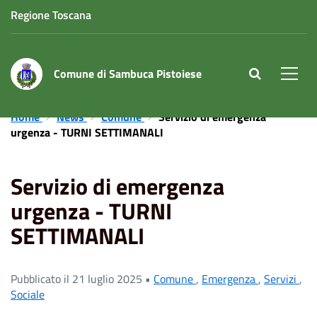
Regione Toscana
Comune di Sambuca Pistoiese
site.searc
Men
Home
News
Comune
Servizio di emergenza
urgenza - TURNI SETTIMANALI
Servizio di emergenza
urgenza - TURNI
SETTIMANALI
Pubblicato il 21 luglio 2025 •
Comune
,
Emergenza
,
Servizi
,
Sociale