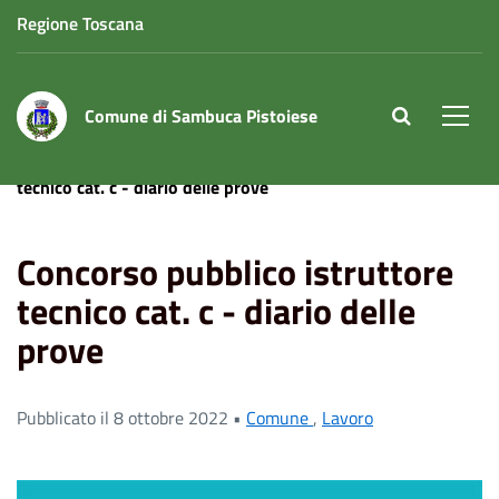
Regione Toscana
Comune di Sambuca Pistoiese
site.searc
Men
Home
News
Lavoro
Concorso pubblico istruttore
tecnico cat. c - diario delle prove
Concorso pubblico istruttore
tecnico cat. c - diario delle
prove
Pubblicato il 8 ottobre 2022 •
Comune
,
Lavoro