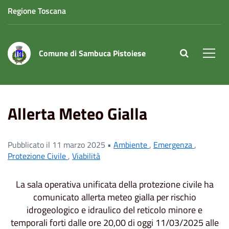
Regione Toscana
Comune di Sambuca Pistoiese
site.searc
Men
Home
News
Emergenza
Allerta Meteo Gialla
Allerta Meteo Gialla
Pubblicato il 11 marzo 2025 •
Ambiente
,
Emergenza
,
Protezione Civile
,
Viabilità
La sala operativa unificata della protezione civile ha
comunicato allerta meteo gialla per rischio
idrogeologico e idraulico del reticolo minore e
temporali forti dalle ore 20,00 di oggi 11/03/2025 alle