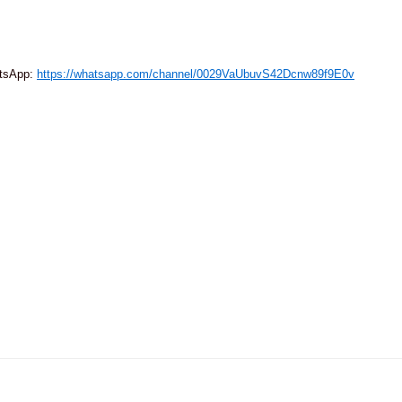
tsApp:
https://whatsapp.com/channel/0029VaUbuvS42Dcnw89f9E0v