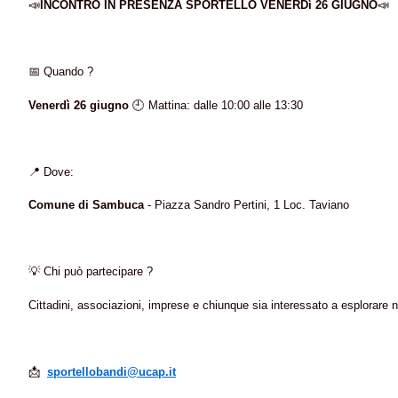
📣
INCONTRO IN PRESENZA SPORTELLO VENERDì 26 GIUGNO
📣
📅
Quando ?
Venerdì 26 giugno
🕘
Mattina: dalle 10:00 alle 13:30
📍
Dove:
Comune di Sambuca
- Piazza Sandro Pertini, 1 Loc. Taviano
💡
Chi può partecipare ?
Cittadini, associazioni, imprese e chiunque sia interessato a esplorare 
📩
sportellobandi@ucap.it