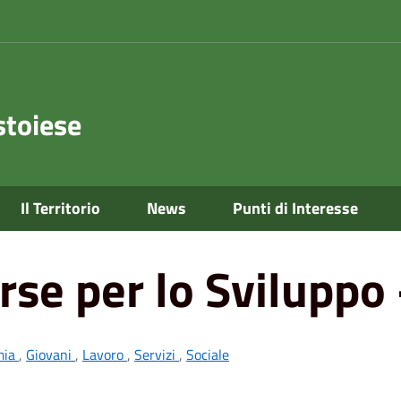
toiese
Il Territorio
News
Punti di Interesse
viluppo - UCAP
orse per lo Sviluppo
mia
,
Giovani
,
Lavoro
,
Servizi
,
Sociale