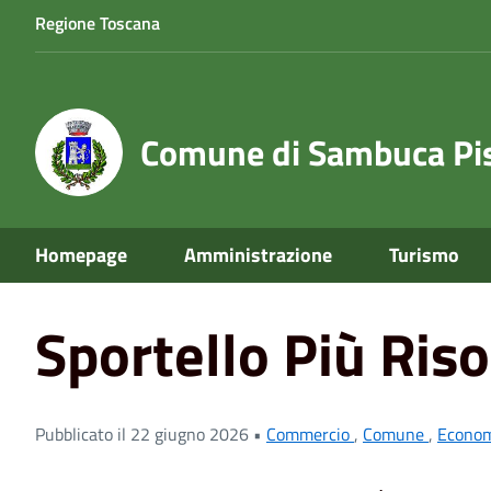
Regione Toscana
Comune di Sambuca Pis
Homepage
Amministrazione
Turismo
Home
News
Giovani
Sportello Più Risorse per lo S
Sportello Più Ris
Pubblicato il 22 giugno 2026 •
Commercio
,
Comune
,
Econo