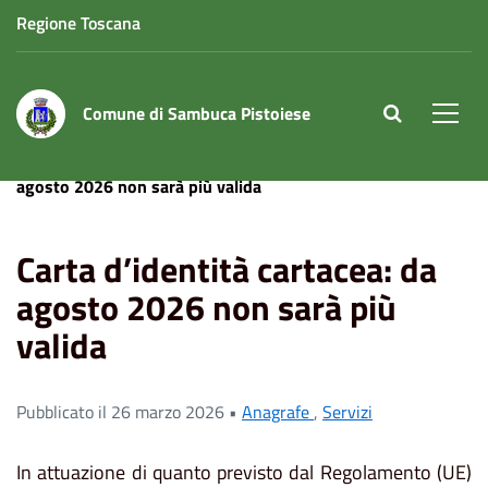
Regione Toscana
Comune di Sambuca Pistoiese
site.searc
Men
Home
News
Anagrafe
Carta d’identità cartacea: da
agosto 2026 non sarà più valida
Carta d’identità cartacea: da
agosto 2026 non sarà più
valida
Pubblicato il 26 marzo 2026 •
Anagrafe
,
Servizi
In attuazione di quanto previsto dal Regolamento (UE)