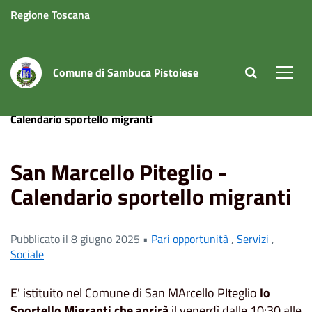
Regione Toscana
Comune di Sambuca Pistoiese
site.searc
Men
Home
News
Sociale
San Marcello Piteglio -
Calendario sportello migranti
San Marcello Piteglio -
Calendario sportello migranti
Pubblicato il 8 giugno 2025 •
Pari opportunità
,
Servizi
,
Sociale
E' istituito nel Comune di San MArcello PIteglio
lo
Sportello Migranti che aprirà
il venerdì dalle 10:30 alle