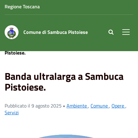
Regione Toscana
Comune di Sambuca Pistoiese
site.searc
Men
Home
News
Ambiente
Banda ultralarga a Sambuca
Pistoiese.
Banda ultralarga a Sambuca
Pistoiese.
Pubblicato il 9 agosto 2025 •
Ambiente
,
Comune
,
Opere
,
Servizi