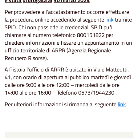
è stata prorogata al
30 marzo 2024
Per provvedere all'accatastamento occorre effettuare
la procedura online accedendo al seguente
link
tramite
SPID. Chi non possiede le credenziali SPID può
chiamare al numero telefonico 800151822 per
chiedere informazioni e fissare un appuntamento in un
ufficio territoriale di ARRR (Agenzia Regionale
Recupero Risorse).
A Pistoia l'ufficio di ARRR è ubicato in Viale Matteotti,
41, con orario di apertura al pubblico martedì e giovedì
dalle ore 9:00 alle ore 12:00 – mercoledì dalle ore
14:00 alle ore 16:00 – Telefono 0573/1944230 .
Per ulteriori informazioni si rimanda al seguente
link
.