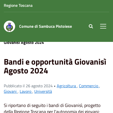
Regione Toscana
Comune di Sambuca Pistoiese
site.searc
Men
Home
News
Agricoltura
Bandi e opportunità
Giovanisì Agosto 2024
Bandi e opportunità Giovanisì
Agosto 2024
Pubblicato il 26 agosto 2024 •
Agricoltura
,
Commercio
,
Giovani
,
Lavoro
,
Università
Si riportano di seguito i bandi di Giovanisì, progetto
della Regione Toscana per l'autonomia dei giovani: