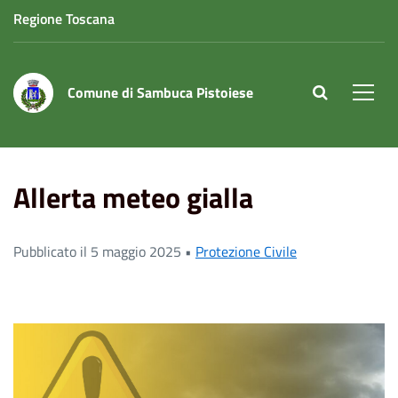
Regione Toscana
Comune di Sambuca Pistoiese
site.searc
Men
Home
News
Protezione Civile
Allerta meteo gialla
Allerta meteo gialla
Pubblicato il 5 maggio 2025 •
Protezione Civile