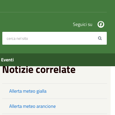
Seguici su
cerca nel sito
Search
Eventi
Notizie correlate
Allerta meteo gialla
Allerta meteo arancione