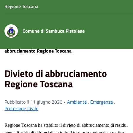
Regione Toscana
Comune di Sambuca Pistoiese
Home
News
Protezione Civile
Divieto di
abbruciamento Regione Toscana
Divieto di abbruciamento
Regione Toscana
Pubblicato il 11 giugno 2026 •
Ambiente
,
Emergenza
,
Protezione Civile
Regione Toscana ha stabilito il divieto di abbruciamento di residui
vegetali agricoli e forestali su tutto il territorio regionale a partire