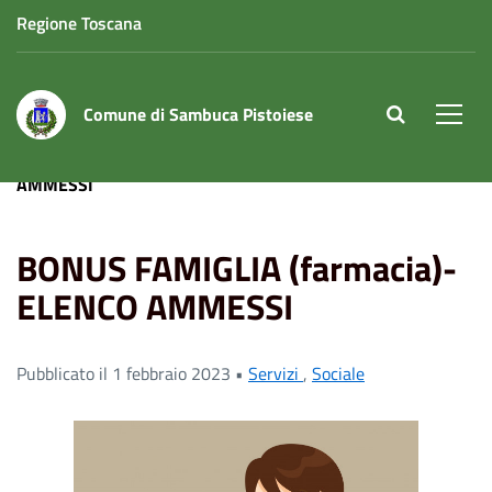
Regione Toscana
Comune di Sambuca Pistoiese
site.searc
Men
Home
News
BONUS FAMIGLIA (farmacia)- ELENCO
AMMESSI
BONUS FAMIGLIA (farmacia)-
ELENCO AMMESSI
Pubblicato il 1 febbraio 2023 •
Servizi
,
Sociale