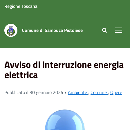
Regione Toscana
Comune di Sambuca Pistoiese
site.searc
Men
Home
News
Avviso di interruzione energia elettrica
Avviso di interruzione energia
elettrica
Pubblicato il 30 gennaio 2024 •
Ambiente
,
Comune
,
Opere