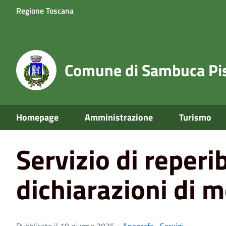
Regione Toscana
Comune di Sambuca Pis
Home
News
Servizio di reperibilità Ufficio di Stato Ci
Homepage
Amministrazione
Turismo
Servizio di reperib
dichiarazioni di m
Pubblicato il 19 giugno 2025 •
Anagrafe
,
Servizi