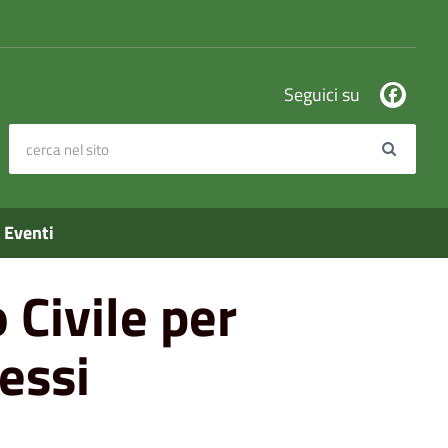
Seguici su
cerca nel sito
Search
Eventi
o Civile per
essi