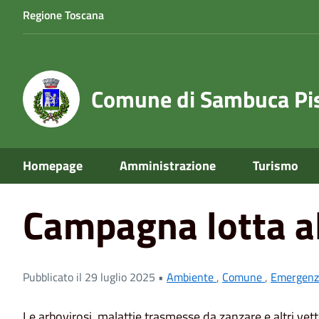
Regione Toscana
Comune di Sambuca Pis
Home
News
Campagna lotta alle Arbovirosi 2025
Homepage
Amministrazione
Turismo
Campagna lotta al
Pubblicato il 29 luglio 2025 •
Ambiente
,
Comune
,
Emergenz
Le arbovirosi, malattie trasmesse da zanzare e altri ve