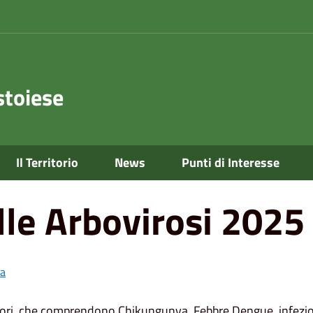
toiese
Il Territorio
News
Punti di Interesse
le Arbovirosi 2025
a
ttori, che comprendono Chikungunya, Febbre Dengue, infezion