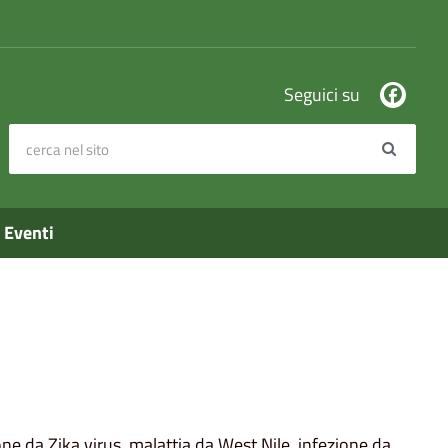
Seguici su
cerca nel sito
Search
Eventi
e da Zika virus, malattia da West Nile, infezione da