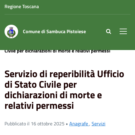
Regione Toscana
Comune di Sambuca Pistoiese
site.searc
Men
Home
News
Servizio di reperibilità Ufficio di Stato
Civile per dichiarazioni di morte e relativi permessi
Servizio di reperibilità Ufficio
di Stato Civile per
dichiarazioni di morte e
relativi permessi
Pubblicato il 16 ottobre 2025 •
Anagrafe
,
Servizi