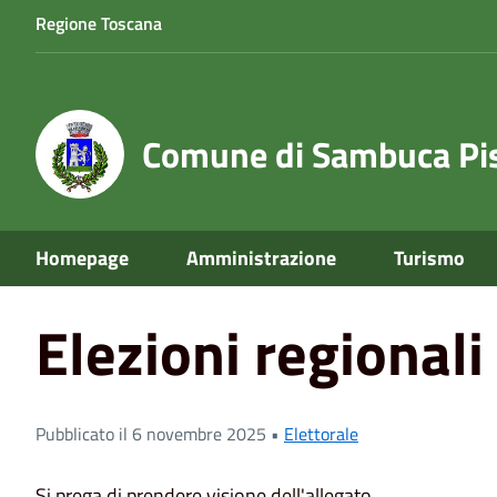
Regione Toscana
Comune di Sambuca Pis
Home
News
Elezioni regionali 2025 - candidati eletti
Homepage
Amministrazione
Turismo
Elezioni regionali
Pubblicato il 6 novembre 2025 •
Elettorale
Si prega di prendere visione dell'allegato