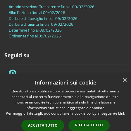
Amministrazione Trasparente fino al 09/02/2026
Albo Pretorio fino al 09/02/2026
Delibere di Consiglio fino al 09/02/2026
Delibere di Giunta fino al 09/02/2026
Determine fino al 09/02/2026
Ordinanze fino al 09/02/2026
Seguici su
×
Informazioni sui cookie
Questo sito web utilizza cookie tecnici e assimilati strettamente
necessari al corretto funzionamento e alla navigazione del sito,
Accessibilità
Privacy
Cookie
Mappa del sito
nonché un cookie tecnico analitico al solo fine di elaborare
Dichiarazione di accessibilità
informazioni statistiche, aggregate e anonime.
Per maggiori dettagli, può consultare la cookie policy al seguente
Link
Copyright © 2026 • Comune di Sambuca Pistoiese • Powered by
Municipium
•
Accesso redazione
RIFIUTA TUTTO
ACCETTA TUTTO