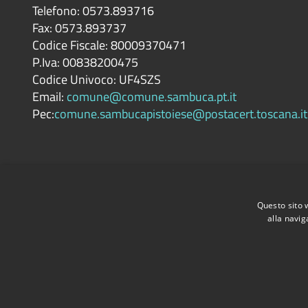
Telefono: 0573.893716
Fax: 0573.893737
Codice Fiscale: 80009370471
P.Iva: 00838200475
Codice Univoco: UF4SZS
Email:
comune@comune.sambuca.pt.it
Pec:
comune.sambucapistoiese@postacert.toscana.it
Questo sito 
alla navig
Accessibilità
Privacy
Cookie
Mappa del sito
Dichiarazi