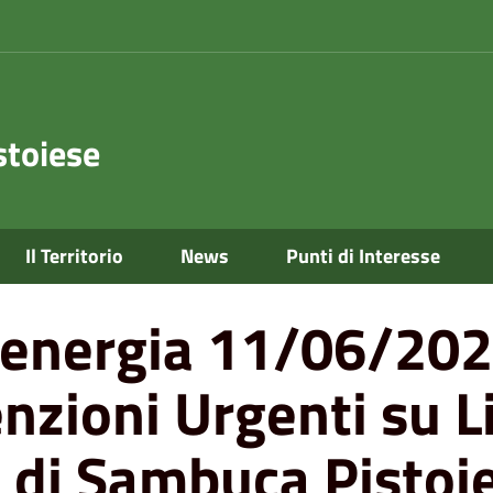
toiese
e 08:30-16:15 Per Manutenzioni Urgenti su Linee Aeree MT-bt e 
Il Territorio
News
Punti di Interesse
e energia 11/06/202
nzioni Urgenti su L
 di Sambuca Pistoi