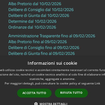
Albo Pretorio dal 10/02/2026
Delibere di Consiglio dal 10/02/2026
Delibere di Giunta dal 10/02/2026
Determine dal 10/02/2026
Ordinanze dal 10/02/2026
Amministrazione Trasparente fino al 09/02/2026
Albo Pretorio fino al 09/02/2026
Delibere di Consiglio fino al 09/02/2026
Delibere di Giunta fino al 09/02/2026
Determine fino al 09/02/2026
Informazioni sui cookie
Ordinanze fino al 09/02/2026
web utilizza cookie tecnici e assimilati strettamente necessari al corretto fu
azione del sito, nonché un cookie tecnico analitico al solo fine di elaborare i
statistiche, aggregate e anonime.
Per maggiori dettagli, può consultare la cookie policy al seguente
Link
one di accessibilità
Copyright © 2026 • Comune di
RIFIUTA TUTTO
ACCETTA TUTTO
MOSTRA DETTAGLI