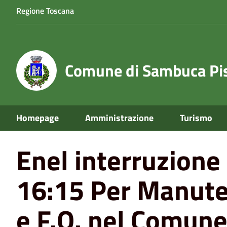
Regione Toscana
Comune di Sambuca Pis
Home
News
Enel interruzione energia 11/06/2026 or
Homepage
Amministrazione
Turismo
Enel interruzion
16:15 Per Manute
e F.O. nel Comune