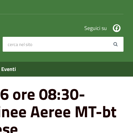
Seguici su
cerca nel sito
Search
F.O. nel Comune di Sambuca Pistoiese
Eventi
6 ore 08:30-
inee Aeree MT-bt
ese