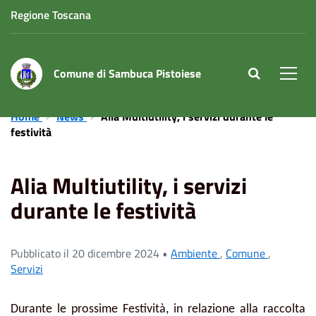
Regione Toscana
Comune di Sambuca Pistoiese
site.searc
Men
Home
News
Alia Multiutility, i servizi durante le
festività
Alia Multiutility, i servizi
durante le festività
Pubblicato il 20 dicembre 2024 •
Ambiente
,
Comune
,
Servizi
Durante le prossime Festività, in relazione alla raccolta