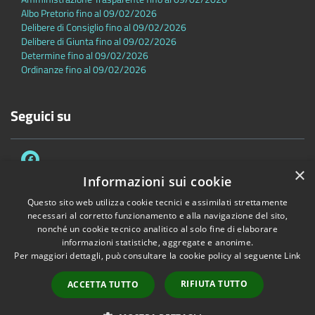
Albo Pretorio fino al 09/02/2026
Delibere di Consiglio fino al 09/02/2026
Delibere di Giunta fino al 09/02/2026
Determine fino al 09/02/2026
Ordinanze fino al 09/02/2026
Seguici su
×
Informazioni sui cookie
Questo sito web utilizza cookie tecnici e assimilati strettamente
necessari al corretto funzionamento e alla navigazione del sito,
Accessibilità
Privacy
Cookie
Mappa del sito
nonché un cookie tecnico analitico al solo fine di elaborare
Dichiarazione di accessibilità
informazioni statistiche, aggregate e anonime.
Per maggiori dettagli, può consultare la cookie policy al seguente
Link
Copyright © 2026 • Comune di Sambuca Pistoiese • Powered by
Municipium
•
Accesso redazione
RIFIUTA TUTTO
ACCETTA TUTTO