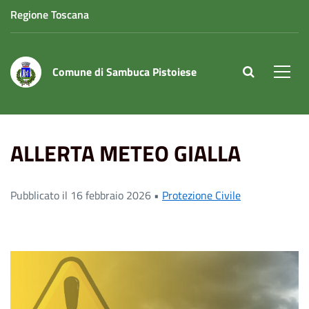
Regione Toscana
Comune di Sambuca Pistoiese
site.searc
Men
Home
News
ALLERTA METEO GIALLA
ALLERTA METEO GIALLA
Pubblicato il 16 febbraio 2026 •
Protezione Civile