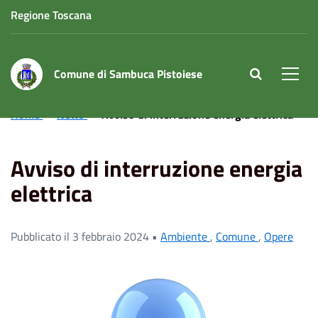
Regione Toscana
Comune di Sambuca Pistoiese
site.searc
Men
Home
News
Avviso di interruzione energia elettrica
Avviso di interruzione energia
elettrica
Pubblicato il 3 febbraio 2024 •
Ambiente
,
Comune
,
Opere