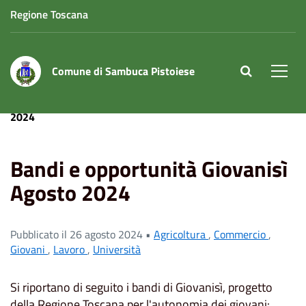
Regione Toscana
Comune di Sambuca Pistoiese
site.searc
Men
Home
News
Bandi e opportunità Giovanisì Agosto
2024
Bandi e opportunità Giovanisì
Agosto 2024
Pubblicato il 26 agosto 2024 •
Agricoltura
,
Commercio
,
Giovani
,
Lavoro
,
Università
Si riportano di seguito i bandi di Giovanisì, progetto
della Regione Toscana per l'autonomia dei giovani: