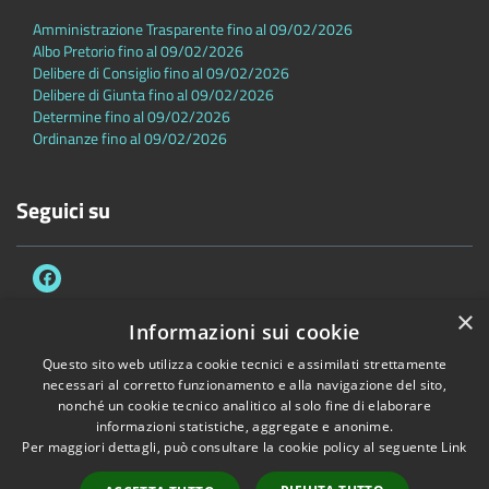
Amministrazione Trasparente fino al 09/02/2026
Albo Pretorio fino al 09/02/2026
Delibere di Consiglio fino al 09/02/2026
Delibere di Giunta fino al 09/02/2026
Determine fino al 09/02/2026
Ordinanze fino al 09/02/2026
Seguici su
×
Informazioni sui cookie
Questo sito web utilizza cookie tecnici e assimilati strettamente
Accessibilità
Privacy
Cookie
Mappa del sito
necessari al corretto funzionamento e alla navigazione del sito,
Dichiarazione di accessibilità
nonché un cookie tecnico analitico al solo fine di elaborare
informazioni statistiche, aggregate e anonime.
Copyright © 2026 • Comune di Sambuca Pistoiese • Powered by
Per maggiori dettagli, può consultare la cookie policy al seguente
Link
Municipium
•
Accesso redazione