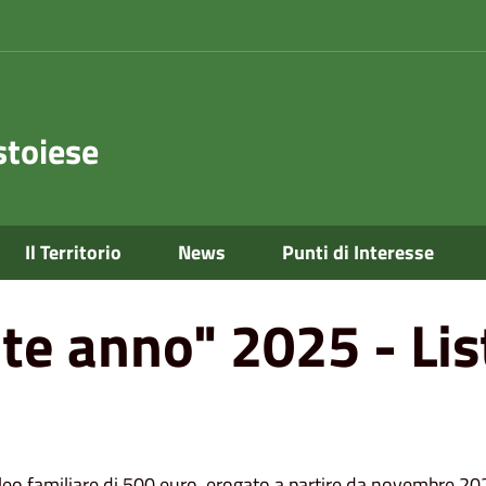
toiese
eneficiari
Il Territorio
News
Punti di Interesse
te anno" 2025 - Lis
o familiare di 500 euro, erogato a partire da novembre 2025.