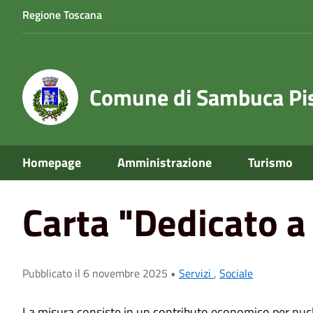
Regione Toscana
Comune di Sambuca Pis
Home
News
Carta "Dedicato a te anno" 2025 - Lista B
Homepage
Amministrazione
Turismo
Carta "Dedicato a 
Pubblicato il 6 novembre 2025 •
Servizi
,
Sociale
La misura consiste in un contributo economico per nucle