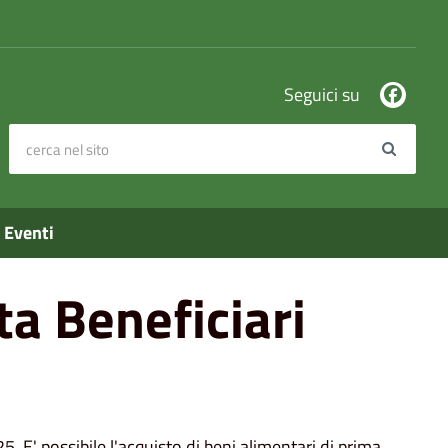
Seguici su
cerca nel sito
Search
Eventi
ta Beneficiari
 E' possibile l'acquisto di beni alimentari di prima