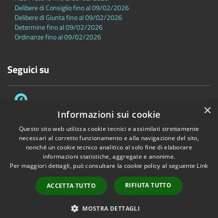
Delibere di Consiglio fino al 09/02/2026
Delibere di Giunta fino al 09/02/2026
Determine fino al 09/02/2026
Ordinanze fino al 09/02/2026
Seguici su
×
Informazioni sui cookie
Questo sito web utilizza cookie tecnici e assimilati strettamente
necessari al corretto funzionamento e alla navigazione del sito,
Accessibilità
Privacy
Cookie
Mappa del sito
nonché un cookie tecnico analitico al solo fine di elaborare
Dichiarazione di accessibilità
informazioni statistiche, aggregate e anonime.
Per maggiori dettagli, può consultare la cookie policy al seguente
Link
Copyright © 2026 • Comune di Sambuca Pistoiese • Powered by
Municipium
•
Accesso redazione
RIFIUTA TUTTO
ACCETTA TUTTO
MOSTRA DETTAGLI