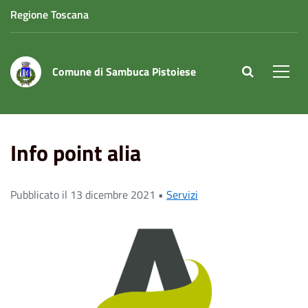
Regione Toscana
Comune di Sambuca Pistoiese
site.searc
Men
Home
News
Info point alia
Info point alia
Pubblicato il 13 dicembre 2021 •
Servizi