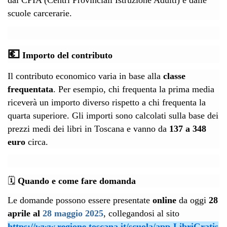
dai CPIA (Centri Provinciali Istruzione Adulti) e dalle
scuole carcerarie.
💶
Importo del contributo
Il contributo economico varia in base alla
classe
frequentata
. Per esempio, chi frequenta la prima media
riceverà un importo diverso rispetto a chi frequenta la
quarta superiore. Gli importi sono calcolati sulla base dei
prezzi medi dei libri in Toscana e vanno da
137 a 348
euro
circa.
🗓
Quando e come fare domanda
Le domande possono essere presentate
online
da oggi
28
aprile al
28 maggio 2025
, collegandosi al sito
https://www.regione.toscana.it/scuola/app-LibriGratis