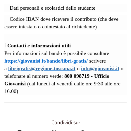
Dati personali e scolastici dello studente
·
Codice IBAN dove ricevere il contributo (che deve
·
essere intestato o cointestato al richiedente)
ℹ️
Contatti e informazioni utili
Per informazioni sul bando è possibile consultare
https://giovanisi.it/bando/libri-gratis/
scrivere
a
librigratis@regione.toscana.it
o
info@giovanisi.it
o
telefonare al
numero verde:
800 098719 - Ufficio
Giovanisì
(dal lunedì al venerdì dalle ore 9:30 alle ore
16:00)
Condividi su: