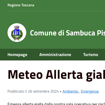
Regione Toscana
Comune di Sambuca Pis
Home
News
Meteo Allerta gialla
Homepage
Amministrazione
Turismo
Meteo Allerta gia
Pubblicato il 26 settembre 2024 •
Ambiente
,
Emergenza
Emessa allerta gialla dalla nostra sala operativa per ris