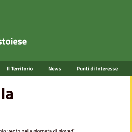
toiese
Il Territorio
News
Punti di Interesse
lla
chio vento nella giornata di giovedì