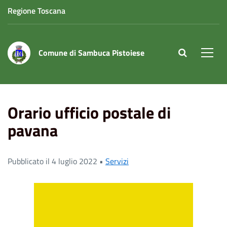
Regione Toscana
Comune di Sambuca Pistoiese
site.searc
Men
Home
News
Orario ufficio postale di pavana
Orario ufficio postale di
pavana
Pubblicato il 4 luglio 2022 •
Servizi