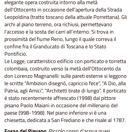
elegante opera costruita intorno alla metà
dell'Ottocento in occasione dell'apertura della Strada
Leopoldina (tratto toscano della attuale Porrettana). Gli
archi al piano terreno, ora richiusi, permettevano
l'accesso e la sosta dei carri all'interno. Si trova in
prossimità del fiume Reno, lungo il quale correva il
confine fra il Granducato di Toscana e lo Stato
Pontificio.
Le Logge, caratteristico edificio con porticato e torretta
colombaia, costruito verso la metà dell'Ottocento da
don Lorenzo Magnanelli: sulle pareti esterne si leggono
le scritte "Ambizion disegnò, capriccio fece", "A Dio, alla
Patria, agli Amici", "Architetti tirate di lungo". Il porticato
è stato recentemente affrescato (1998) dal pittore
pisano Paolo Maiani in occasione del millenario del
paese (998-1998). Nel piano inferiore vi è una
chiesetta, dedicata a San Frediano e che risale al 1787.
Fosso del Pievano
. Piccolo corso d'acqua quasi