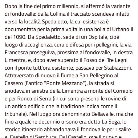
Dopo la fine del primo millennio, si affermò la variante
di fondovalle: dalla Collina il tracciato scendeva infatti
verso la località Spedaletto, la cui esistenza è
documentata per la prima volta in una bolla di Urbano Il
del 1090. Da Spedaletto, sede di un Ospitale, cioè
luogo di accoglienza, cura e difesa per i pellegrini, la via
Francesca proseguiva, prossima al fondovalle, in destra
Limentra, e, dopo aver superato il Fosso dei Tre Legni
con il ponte tutt'ora esistente, passava per Stabiazzoni.
Attraversato di nuovo il fiume a San Pellegrino al
Cassero (l'antico "Ponte Mezzano"), la strada si
snodava in sinistra della Limentra a monte del Còrniolo
e per Ronco di Serra (in cui sono presenti le rovine di
un antico edificio che la tradizione indica come il
tribunale). Nel luogo ora denominato Bellavalle, ma che
fino a qualche decennio orsono era detto La Sega, lo
storico itinerario abbandonava il fondovalle per risalire
al Castello di Sambuca. Dal Castello, ove il nuovo e