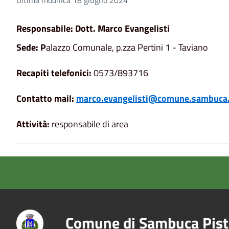
Responsabile: Dott. Marco Evangelisti
Sede: P
alazzo Comunale, p.zza Pertini 1 - Taviano
Recapiti telefonici:
0573/893716
Contatto mail:
marco.evangelisti@comune.sambuca.
Attività:
responsabile di area
Comune di Sambuca Pist