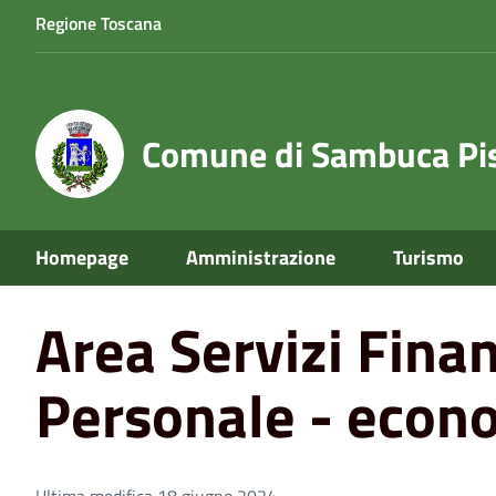
Regione Toscana
Comune di Sambuca Pis
Home
Area Servizi Finanziari - Personale - economato
Homepage
Amministrazione
Turismo
Area Servizi Finan
Personale - econ
Ultima modifica 18 giugno 2024