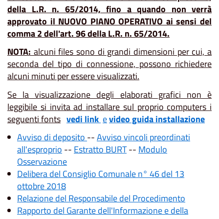
della L.R. n. 65/2014, fino a quando non verrà
approvato il NUOVO PIANO OPERATIVO ai sensi del
comma 2 dell'art. 96 della L.R. n. 65/2014.
NOTA:
alcuni files sono di grandi dimensioni per cui, a
seconda del tipo di connessione, possono richiedere
alcuni minuti per essere visualizzati.
Se la visualizzazione degli elaborati grafici non è
leggibile si invita ad installare sul proprio computers i
seguenti fonts
vedi link
e
video guida installazione
Avviso di deposito
--
Avviso vincoli preordinati
all'esproprio
--
Estratto BURT
--
Modulo
Osservazione
Delibera del Consiglio Comunale n° 46 del 13
ottobre 2018
Relazione del Responsabile del Procedimento
Rapporto del Garante dell'Informazione e della