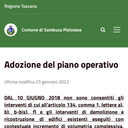
Regione Toscana
Comune di Sambuca Pistoiese
site.searc
Men
Home
Adozione del piano operativo
Adozione del piano operativo
Ultima modifica 25 gennaio 2022
DAL 10 GIUGNO 2018 non sono consentiti gli
interventi di cui all'articolo 134, comma 1, lettere a),
b), b-bis), f) e gli interventi di demolizione e
ricostruzione di edifici esistenti eseguiti con
contestuale incremento di volumetria complessiva,