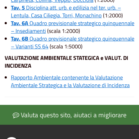
Tav. 5
Disciplina att. urb. e edilizia nel ter. urb. –
Lentula, Casa Ciliegia, Torri, Monachino
(1:2000)
Tav. 6A
Quadro previsionale strategico quinquennale
– Insediamenti
(scala 1:2000)
Tav. 6B
Quadro previsionale strategico quinquennale
– Varianti SS 64
(scala 1:5000)
VALUTAZIONE AMBIENTALE STATEGICA e VALUT. DI
INCIDENZA
Rapporto Ambientale contenente la Valutazione
Ambientale Strategica e la Valutazione di Incidenza
Valuta questo sito, aiutaci a migliorare