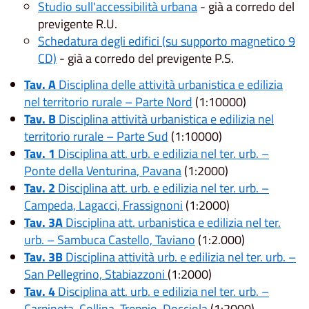
Studio sull'accessibilità urbana
- già a corredo del
previgente R.U.
Schedatura degli edifici (su supporto magnetico 9
CD)
- già a corredo del previgente P.S.
Tav. A
Disciplina delle attività urbanistica e edilizia
nel territorio rurale – Parte Nord
(1:10000)
Tav. B
Disciplina attività urbanistica e edilizia nel
territorio rurale – Parte Sud
(1:10000)
Tav. 1
Disciplina att. urb. e edilizia nel ter. urb. –
Ponte della Venturina, Pavana
(1:2000)
Tav. 2
Disciplina att. urb. e edilizia nel ter. urb. –
Campeda, Lagacci, Frassignoni
(1:2000)
Tav. 3A
Disciplina att. urbanistica e edilizia nel ter.
urb. – Sambuca Castello, Taviano
(1:2.000)
Tav. 3B
Disciplina attività urb. e edilizia nel ter. urb. –
San Pellegrino, Stabiazzoni
(1:2000)
Tav. 4
Disciplina att. urb. e edilizia nel ter. urb. –
Carpineta, Collina, Treppio, Docciola
(1:2000)