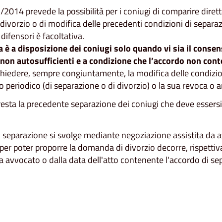
2/2014 prevede la possibilità per i coniugi di comparire dire
divorzio o di modifica delle precedenti condizioni di separaz
difensori è facoltativa.
 è a disposizione dei coniugi solo quando vi sia il consens
on autosufficienti e a condizione che l’accordo non cont
chiedere, sempre congiuntamente, la modifica delle condizion
o periodico (di separazione o di divorzio) o la sua revoca o a
esta la precedente separazione dei coniugi che deve essers
eparazione si svolge mediante negoziazione assistita da avvoc
per poter proporre la domanda di divorzio decorre, rispettiv
a avvocato o dalla data dell'atto contenente l'accordo di sepa