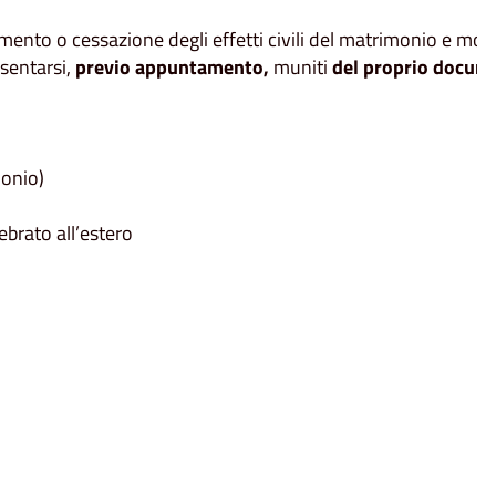
ento o cessazione degli effetti civili del matrimonio e modi
sentarsi,
previo appuntamento,
muniti
del proprio docume
monio)
ebrato all’estero