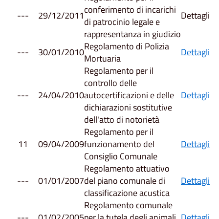
conferimento di incarichi
---
29/12/2011
Dettagli
di patrocinio legale e
rappresentanza in giudizio
Regolamento di Polizia
---
30/01/2010
Dettagli
Mortuaria
Regolamento per il
controllo delle
---
24/04/2010
autocertificazioni e delle
Dettagli
dichiarazioni sostitutive
dell'atto di notorietà
Regolamento per il
11
09/04/2009
funzionamento del
Dettagli
Consiglio Comunale
Regolamento attuativo
---
01/01/2007
del piano comunale di
Dettagli
classificazione acustica
Regolamento comunale
---
01/02/2005
per la tutela degli animali
Dettagli