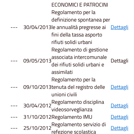
ECONOMICI E PATROCINI
Regolamento per la
definizione spontanea per
---
30/04/2013
le annualità pregresse ai
Dettagli
fini della tassa asporto
rifiuti solidi urbani
Regolamento di gestione
associata intercomunale
---
09/05/2013
Dettagli
dei rifiuti solidi urbani e
assimilati
Regolamento per la
---
09/10/2013
tenuta del registro delle
Dettagli
unioni civili
Regolamento disciplina
---
30/04/2012
Dettagli
videosorveglianza
---
31/10/2012
Regolamento IMU
Dettagli
Regolamento servizio di
---
25/10/2012
Dettagli
refezione scolastica