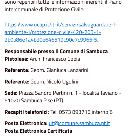
sono reperibili tutte le informaizoni inerenti il Piano
Intercomunale di Protezione Civile:
https://www.ucap.it/it-it/servizi/salvaguardare-l-
ambiente-i/protezione-civile-420-205-1-
2b0b86e1a4bd0e646519c90e7c9965f5
.
Responsabile presso il Comune di Sambuca
Pistoiese:
Arch. Francesco Copia
Referente
: Geom. Gianluca Lanzarini
Referente
: Geom. Nicolò Ugolini
Sede:
Piazza Sandro Pertini n. 1 - località Taviano -
51020 Sambuca P.se (PT)
Recapiti telefonici:
Tel. 0573 893716 interno 6
Posta Elettronica:
ut@comune.sambuca.pt.it
Posta Elettronica Certificata