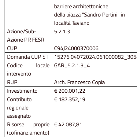
barriere architettoniche
della piazza "Sandro Pertini" in
località Taviano
Azione/Sub-
5.2.1.3
Azione PR FESR
CUP
C94J24000370006
Domanda CUP ST
15276.04072024.061000082_305
Codice locale
GAR_5.2.1.3_4
intervento
RUP
Arch. Francesco Copia
Investimento
€ 200.001,22
Contributo
€ 187.352,19
regionale
assegnato
Risorse proprie
€ 42.087,81
(cofinanziamento)