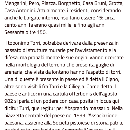
Mengarini, Pero, Piazza, Borghetto, Casa Bruni, Grotta,
Casa Antonini. Attualmente, i residenti, considerando
anche le borgate intorno, risultano essere 15: circa
cento anni fa erano quasi mille, e fino agli anni
Sessanta oltre 150.
Il toponimo Torri, potrebbe derivare dalla presenza in
passato di strutture murarie per l'avvistamento e la
difesa, ma probabilmente le sue origini vanno ricercate
nella morfologia del terreno che presenta guglie di
arenaria, che viste da lontano hanno l'aspetto di torri.
Una di queste è presente in paese ed è detta il Cigno;
altre sono visibili fra Torri e la Ciliegia. Come detto il
paese è antico: in una cartula offertionis dell'agosto
982 si parla di un podere con casa posita in locus qui
dicitur Turri, que regitur per Absprando massario. Nella
piazzetta centrale del paese nel 1999 l'Associazione
paesana, assieme alla Società pistoiese di storia patria,
ha dedicato una lapide ad Asprando Massaro, il più