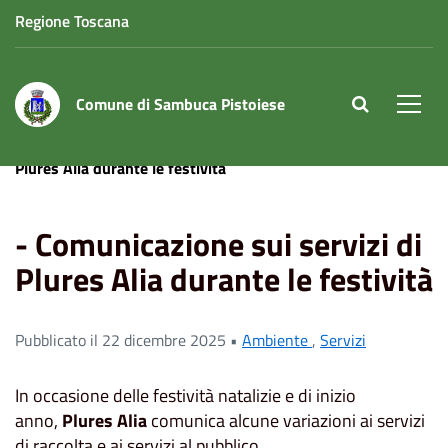
Regione Toscana
Comune di Sambuca Pistoiese
site.searc
Men
Home
News
Servizi
- Comunicazione sui servizi di
Plures Alia durante le festività
- Comunicazione sui servizi di
Plures Alia durante le festività
Pubblicato il 22 dicembre 2025 •
Ambiente
,
Servizi
In occasione delle festività natalizie e di inizio
anno,
Plures Alia
comunica alcune variazioni ai servizi
di raccolta e ai servizi al pubblico.